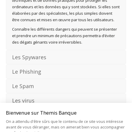
techniques et de bonnes pratiques pour protéger les
ordinateurs et les données qui y sont stockées. Si elles sont
élaborées par des spécialistes, les plus simples doivent
être connues et mises en œuvre par tous les utilisateurs.
Connaître les différents dangers qui peuvent se présenter
et prendre un minimum de précautions permettra d’éviter
des dégats génants voire irréversibles.
Les Spywares
Le Phishing
Le Spam
Les virus
Bienvenue sur Themis Banque
Les chevaux de troie
On a attendu d'être sûrs que le contenu de ce site vous intéresse
avant de vous déranger, mais on aimerait bien vous accompagner
Le Pharming