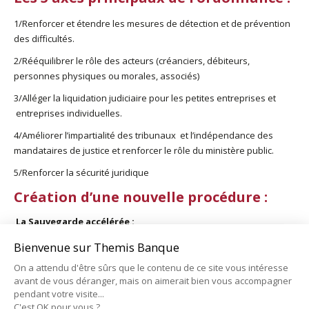
1/Renforcer et étendre les mesures de détection et de prévention
des difficultés.
2/Rééquilibrer le rôle des acteurs (créanciers, débiteurs,
personnes physiques ou morales, associés)
3/Alléger la liquidation judiciaire pour les petites entreprises et
entreprises individuelles.
4/Améliorer l’impartialité des tribunaux et l’indépendance des
mandataires de justice et renforcer le rôle du ministère public.
5/Renforcer la sécurité juridique
Création d’une nouvelle procédure :
La Sauvegarde accélérée :
Cette nouvelle procédure a pour objectif de promouvoir la
Bienvenue sur Themis Banque
recherche de solutions le plus tôt possible. Elle permettra au
On a attendu d'être sûrs que le contenu de ce site vous intéresse
débiteur d’élaborer un projet de plan avec ses principaux
avant de vous déranger, mais on aimerait bien vous accompagner
créanciers (financiers
et fournisseurs
) dès le stade de la
pendant votre visite...
conciliation. Le projet de plan pourra alors être soumis, une fois la
C'est OK pour vous ?