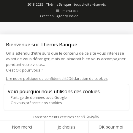
2018-2025 - Thémis Banque - tous droits réservés
menu bas
Création :
Agency Inside
Bienvenue sur Themis Banque
On a attendu d'être sûrs que le contenu de ce site vous intéresse
avant de vous déranger, mais on aimerait bien vous accompagner
pendant votre visite...
C'est OK pour vous ?
Lire notre politique de confidentialité
Déclaration de cookies
Voici pourquoi nous utilisons des cookies.
Partage de données avec Google
On vous présente nos cookies !
Consentements certifiés par
Consentement RGPD
Non merci
Je choisis
OK pour moi