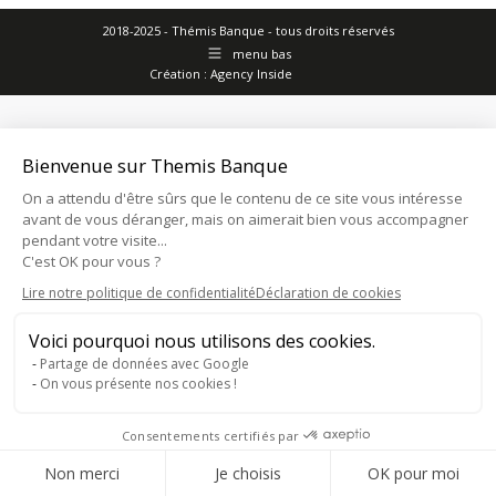
2018-2025 - Thémis Banque - tous droits réservés
menu bas
Création :
Agency Inside
Bienvenue sur Themis Banque
On a attendu d'être sûrs que le contenu de ce site vous intéresse
avant de vous déranger, mais on aimerait bien vous accompagner
pendant votre visite...
C'est OK pour vous ?
Lire notre politique de confidentialité
Déclaration de cookies
Voici pourquoi nous utilisons des cookies.
Partage de données avec Google
On vous présente nos cookies !
Consentements certifiés par
Consentement RGPD
Non merci
Je choisis
OK pour moi