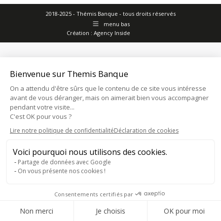
2018-2025 - Thémis Banque - tous droits réservés
menu bas
Création :
Agency Inside
Bienvenue sur Themis Banque
On a attendu d'être sûrs que le contenu de ce site vous intéresse
avant de vous déranger, mais on aimerait bien vous accompagner
pendant votre visite...
C'est OK pour vous ?
Lire notre politique de confidentialité
Déclaration de cookies
Voici pourquoi nous utilisons des cookies.
Partage de données avec Google
On vous présente nos cookies !
Consentements certifiés par
Consentement RGPD
Non merci
Je choisis
OK pour moi