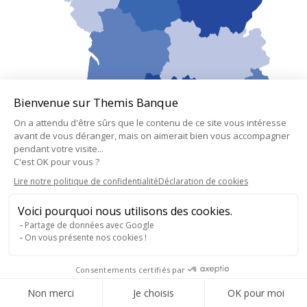
Bienvenue sur Themis Banque
On a attendu d'être sûrs que le contenu de ce site vous intéresse
avant de vous déranger, mais on aimerait bien vous accompagner
pendant votre visite...
C'est OK pour vous ?
Lire notre politique de confidentialité
Déclaration de cookies
Voici pourquoi nous utilisons des cookies.
Partage de données avec Google
On vous présente nos cookies !
2018-2025 - Thémis Banque - tous droits réservés
Consentements certifiés par
menu bas
Consentement RGPD
Création :
Agency Inside
Non merci
Je choisis
OK pour moi